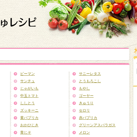
ピーマン
サニーレタス
サンチュ
とうもろこし
じゃがいも
もやし
中玉トマト
ゴーヤー
ししとう
きゅうり
ズッキーニ
セロリ
黄パプリカ
赤パプリカ
おかひじき
グリーンアスパラガス
青じそ
メロン