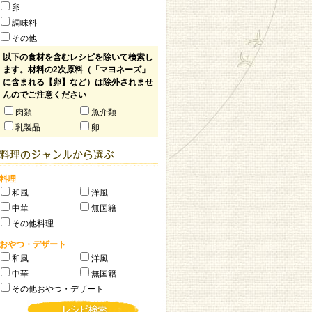
卵
調味料
その他
以下の食材を含むレシピを除いて検索し
ます。材料の2次原料（「マヨネーズ」
に含まれる【卵】など）は除外されませ
んのでご注意ください
肉類
魚介類
乳製品
卵
料理
和風
洋風
中華
無国籍
その他料理
おやつ・デザート
和風
洋風
中華
無国籍
その他おやつ・デザート