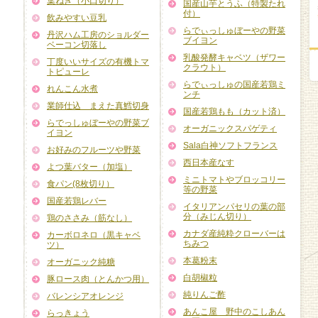
葉ねぎ（小口切り）
国産山芋とうふ（特製たれ
付）
飲みやすい豆乳
らでぃっしゅぼーやの野菜
丹沢ハム工房のショルダー
ブイヨン
ベーコン切落し
乳酸発酵キャベツ（ザワー
丁度いいサイズの有機トマ
クラウト）
トピューレ
らでぃっしゅの国産若鶏ミ
れんこん水煮
ンチ
業師仕込 まえた真鱈切身
国産若鶏もも（カット済）
らでっしゅぼーやの野菜ブ
オーガニックスパゲティ
イヨン
Sala白神ソフトフランス
お好みのフルーツや野菜
西日本産なす
よつ葉バター（加塩）
ミニトマトやブロッコリー
食パン(8枚切り）
等の野菜
国産若鶏レバー
イタリアンパセリの葉の部
分（みじん切り）
鶏のささみ（筋なし）
カナダ産純粋クローバーは
カーボロネロ（黒キャベ
ちみつ
ツ）
本葛粉末
オーガニック純糖
白胡椒粒
豚ロース肉（とんかつ用）
純りんご酢
バレンシアオレンジ
あんこ屋 野中のこしあん
らっきょう