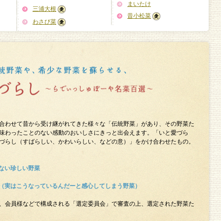
まいたけ
三浦大根
昔小松菜
わさび菜
合わせて昔から受け継がれてきた様々な「伝統野菜」があり、その野菜た
味わったことのない感動のおいしさにきっと出会えます。「いと愛づら
づらし（すばらしい、かわいらしい、などの意）」をかけ合わせたもの。
ない珍しい野菜
（実はこうなっているんだーと感心してしまう野菜）
、会員様などで構成される「選定委員会」で審査の上、選定された野菜た