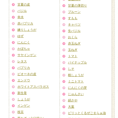
甘夏の皮
甘夏の薄切り
バジル
プルーン
幸水
すもも
赤パプリカ
キャベツ
練りしょうが
生バジル
ゆず
おくら
にんにく
赤玉ねぎ
かぼちゃ
玉ねぎ
サヤインゲン
トマト
レタス
パイナップル
パプリカ
しそ
ピオーネの皮
根しょうが
エンドウ
ミニトマト
ホワイトアスパラガス
にんにくの芽
新生姜
じゅんさい
しょうが
絹さや
インゲン
大葉
枝豆
ビリッとくるぜごまらぁ油