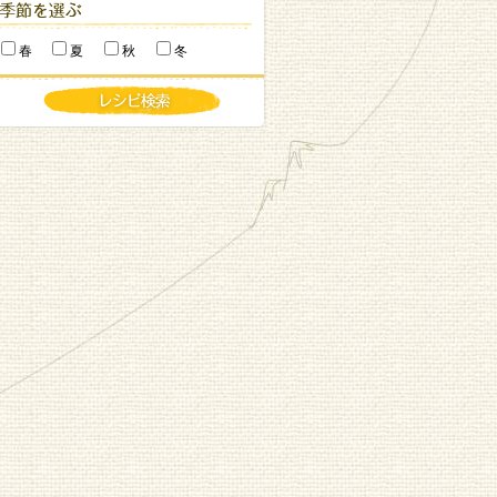
春
夏
秋
冬