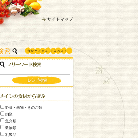
野菜・果物・きのこ類
肉類
魚介類
穀物類
乳製品