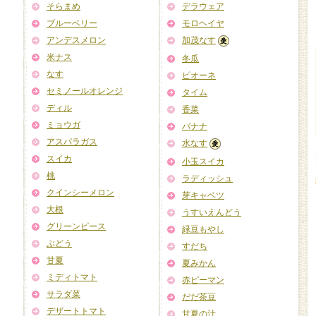
そらまめ
デラウェア
ブルーベリー
モロヘイヤ
アンデスメロン
加茂なす
米ナス
冬瓜
なす
ピオーネ
セミノールオレンジ
タイム
ディル
香菜
ミョウガ
バナナ
アスパラガス
水なす
スイカ
小玉スイカ
桃
ラディッシュ
クインシーメロン
芽キャベツ
大根
うすいえんどう
グリーンピース
緑豆もやし
ぶどう
すだち
甘夏
夏みかん
ミディトマト
赤ピーマン
サラダ菜
だだ茶豆
デザートトマト
甘夏の汁