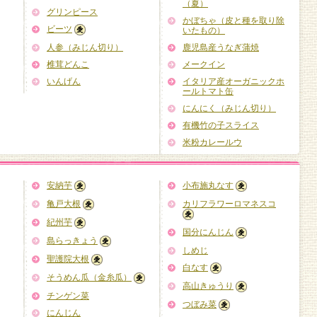
（夏）
グリンピース
かぼちゃ（皮と種を取り除
ビーツ
いたもの）
人参（みじん切り）
鹿児島産うなぎ蒲焼
椎茸どんこ
メークイン
いんげん
イタリア産オーガニックホ
ールトマト缶
にんにく（みじん切り）
有機竹の子スライス
米粉カレールウ
安納芋
小布施丸なす
亀戸大根
カリフラワーロマネスコ
紀州芋
国分にんじん
島らっきょう
しめじ
聖護院大根
白なす
そうめん瓜（金糸瓜）
高山きゅうり
チンゲン菜
つぼみ菜
にんじん