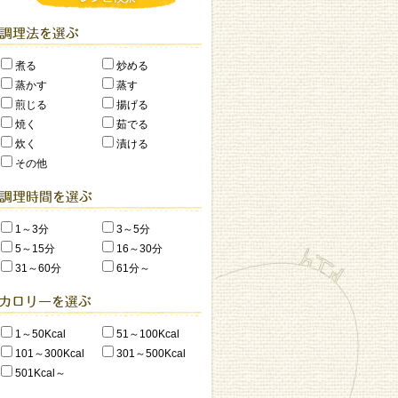
煮る
炒める
蒸かす
蒸す
煎じる
揚げる
焼く
茹でる
炊く
漬ける
その他
1～3分
3～5分
5～15分
16～30分
31～60分
61分～
1～50Kcal
51～100Kcal
101～300Kcal
301～500Kcal
501Kcal～