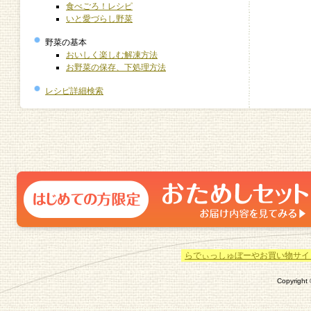
食べごろ！レシピ
いと愛づらし野菜
野菜の基本
おいしく楽しむ解凍方法
お野菜の保存、下処理方法
レシピ詳細検索
らでぃっしゅぼーやお買い物サイ
Copyright ©