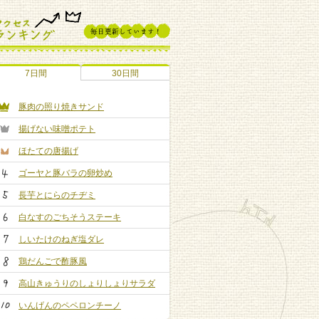
7日間
30日間
豚肉の照り焼きサンド
揚げない味噌ポテト
ほたての唐揚げ
ゴーヤと豚バラの卵炒め
長芋とにらのチヂミ
白なすのごちそうステーキ
しいたけのねぎ塩ダレ
鶏だんごで酢豚風
高山きゅうりのしょりしょりサラダ
いんげんのペペロンチーノ