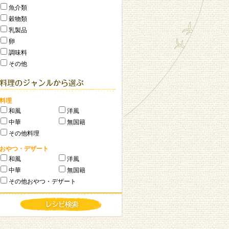
魚介類
穀物類
乳製品
卵
調味料
その他
料理
和風
洋風
中華
無国籍
その他料理
おやつ・デザート
和風
洋風
中華
無国籍
その他おやつ・デザート