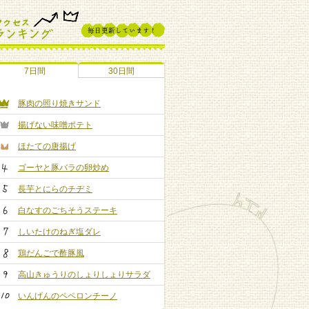
7日間
30日間
豚肉の照り焼きサンド
揚げない味噌ポテト
ほたての唐揚げ
ゴーヤと豚バラの卵炒め
長芋とにらのチヂミ
白なすのごちそうステーキ
しいたけのねぎ塩ダレ
鶏だんごで酢豚風
高山きゅうりのしょりしょりサラダ
いんげんのペペロンチーノ