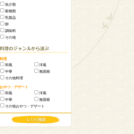
魚介類
穀物類
乳製品
卵
調味料
その他
料理
和風
洋風
中華
無国籍
その他料理
おやつ・デザート
和風
洋風
中華
無国籍
その他おやつ・デザート