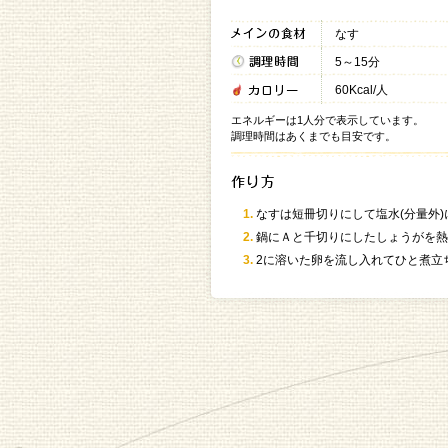
なす
5～15分
60Kcal/人
エネルギーは1人分で表示しています。
調理時間はあくまでも目安です。
なすは短冊切りにして塩水(分量外
鍋にＡと千切りにしたしょうがを熱
2に溶いた卵を流し入れてひと煮立