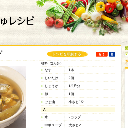
プ
材料（2人分）
なす
1本
しいたけ
2個
しょうが
1/2片分
卵
1個
ごま油
小さじ1/2
A
水
2カップ
中華スープ
大さじ2