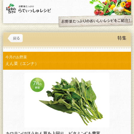
今月のお野菜
えん菜（エンナ）
カロテンはほうれん草を上回り、ビタミンCも豊富。