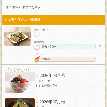
1件中1件から
1
件までを表示
えん菜と牛肉の中華和え
16分～30分
289Kcal
2026年08月号
モロヘイヤ
レシピ件数：7件
2026年07月号