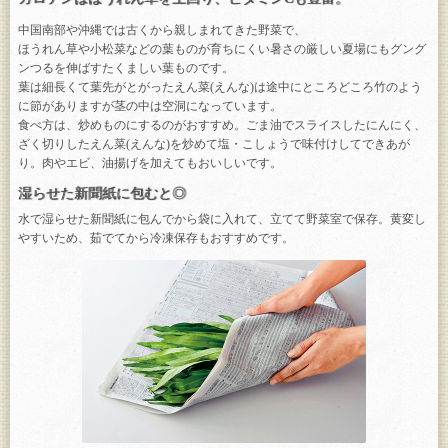
中国南部や沖縄では古くから親しまれてきた野菜で、
ほうれん草や小松菜などの葉ものが育ちにくい暑さの厳しい夏場にもグング
ンつるを伸ばすたくましい葉ものです。
葉は細長くて葉先がとがったえん菜(えんな)は途中にところどころ竹のよう
に節がありますが茎の中は空洞になっています。
食べ方は、炒めものにするのがおすすめ。ごま油でスライスしたにんにく、
ざく切りしたえん菜(えんな)を炒めて塩・こしょうで味付けしてできあが
り。肉やエビ、油揚げを加えてもおいしいです。
湿らせた新聞紙に包むと◎
水で湿らせた新聞紙に包んでから袋に入れて、立てて野菜室で保存。黄変し
やすいため、茹でてから冷凍保存もおすすめです。