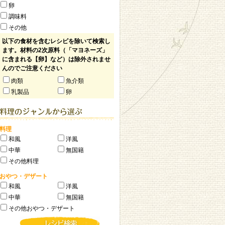
卵
調味料
その他
以下の食材を含むレシピを除いて検索し
ます。材料の2次原料（「マヨネーズ」
に含まれる【卵】など）は除外されませ
んのでご注意ください
肉類
魚介類
乳製品
卵
料理
和風
洋風
中華
無国籍
その他料理
おやつ・デザート
和風
洋風
中華
無国籍
その他おやつ・デザート