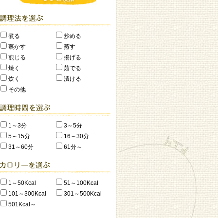
煮る
炒める
蒸かす
蒸す
煎じる
揚げる
焼く
茹でる
炊く
漬ける
その他
1～3分
3～5分
5～15分
16～30分
31～60分
61分～
1～50Kcal
51～100Kcal
101～300Kcal
301～500Kcal
501Kcal～