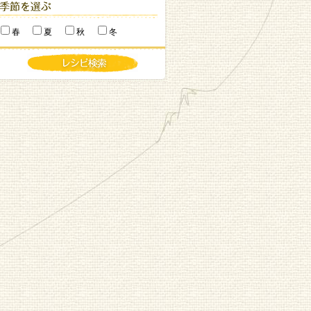
春
夏
秋
冬