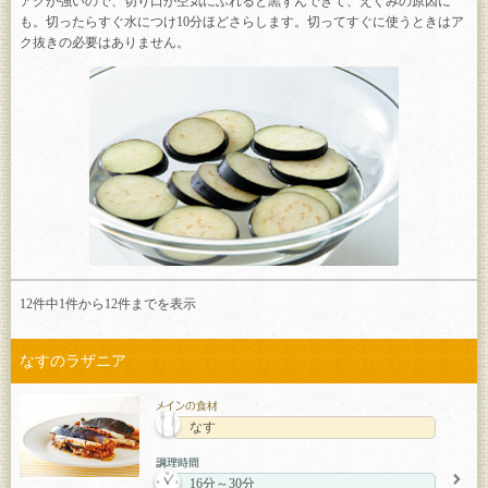
アクが強いので、切り口が空気にふれると黒ずんできて、えぐみの原因に
も。切ったらすぐ水につけ10分ほどさらします。切ってすぐに使うときはア
ク抜きの必要はありません。
12件中1件から
12
件までを表示
なすのラザニア
なす
16分～30分