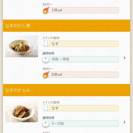
15Kcal
なすのだし煮
なす
16分～30分
63Kcal
なすのナムル
なす
5～15分