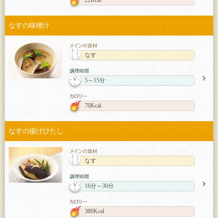
22Kcal
なすの味噌汁
なす
5～15分
70Kcal
なすの揚げびたし
なす
16分～30分
380Kcal