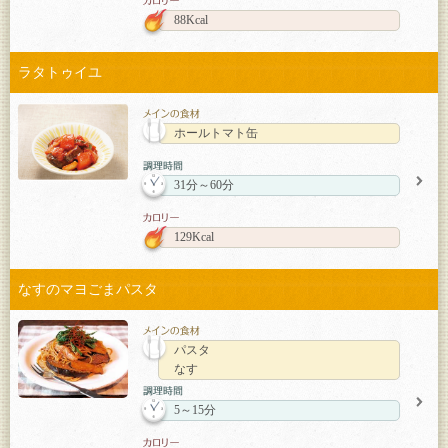
88Kcal
ラタトゥイユ
ホールトマト缶
31分～60分
129Kcal
なすのマヨごまパスタ
パスタ
なす
5～15分