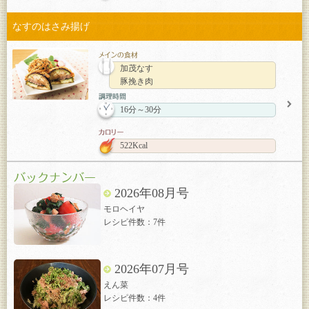
なすのはさみ揚げ
加茂なす
豚挽き肉
16分～30分
522Kcal
2026年08月号
モロヘイヤ
レシピ件数：7件
2026年07月号
えん菜
レシピ件数：4件