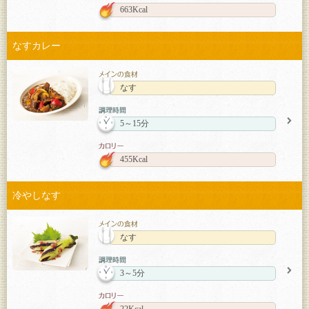
663Kcal
なすカレー
なす
5～15分
455Kcal
冷やしなす
なす
3～5分