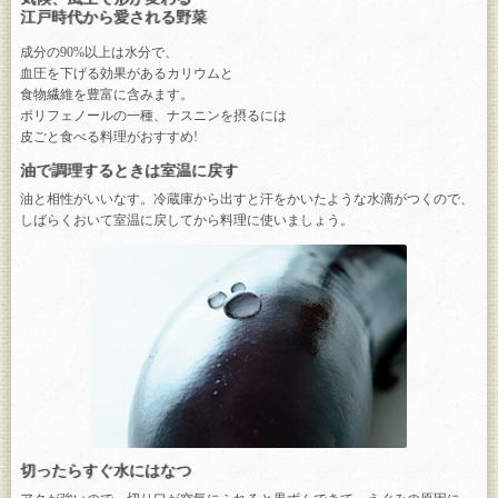
江戸時代から愛される野菜
成分の90%以上は水分で、
血圧を下げる効果があるカリウムと
食物繊維を豊富に含みます。
ポリフェノールの一種、ナスニンを摂るには
皮ごと食べる料理がおすすめ!
油で調理するときは室温に戻す
油と相性がいいなす。冷蔵庫から出すと汗をかいたような水滴がつくので、
しばらくおいて室温に戻してから料理に使いましょう。
切ったらすぐ水にはなつ