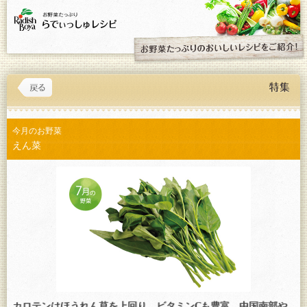
今月のお野菜
えん菜
カロテンはほうれん草を上回り、ビタミンCも豊富。中国南部や