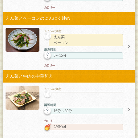
えん菜とベーコンのにんにく炒め
えん菜
ベーコン
5～15分
えん菜と牛肉の中華和え
16分～30分
289Kcal