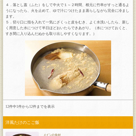
４．落とし蓋（ふた）をして中火で１～２時間、根元に竹串がすっと通るよ
うになったら、火を止めて、ゆで汁につけたまま蒸らしながら完全に冷まし
ます。
５．切り口に指を入れて一気にざくっと皮をむき、よく水洗いしたら、新し
く用意した水につけて半日ほどおいたらできあがり。（水につけておくと、
すき間に入り込んだぬかも取り出しやすくなります。）
12件中1件から
12
件までを表示
洋風たけのこご飯