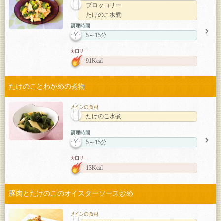
ブロッコリー
たけのこ水煮
5～15分
91Kcal
たけのことわかめの煮物
たけのこ水煮
5～15分
13Kcal
豚肉とたけのこのオイスターソース炒め