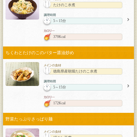
たけのこ水煮
5～15分
379Kcal
ちくわとたけのこのバター醤油炒め
徳島県産朝堀たけのこ水煮
5～15分
172Kcal
野菜たっぷりさっぱり麺