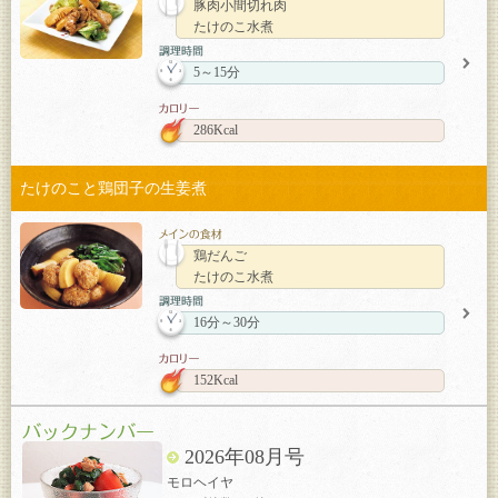
豚肉小間切れ肉
たけのこ水煮
5～15分
286Kcal
たけのこと鶏団子の生姜煮
鶏だんご
たけのこ水煮
16分～30分
152Kcal
2026年08月号
モロヘイヤ