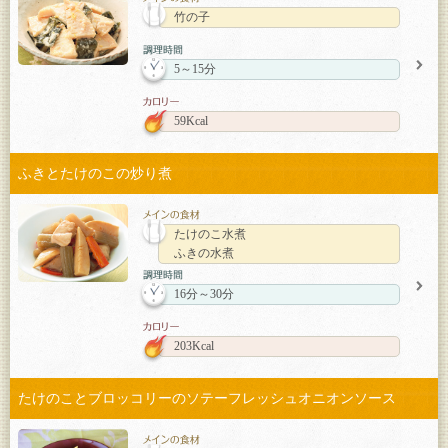
竹の子
5～15分
59Kcal
ふきとたけのこの炒り煮
たけのこ水煮
ふきの水煮
16分～30分
203Kcal
たけのことブロッコリーのソテーフレッシュオニオンソース