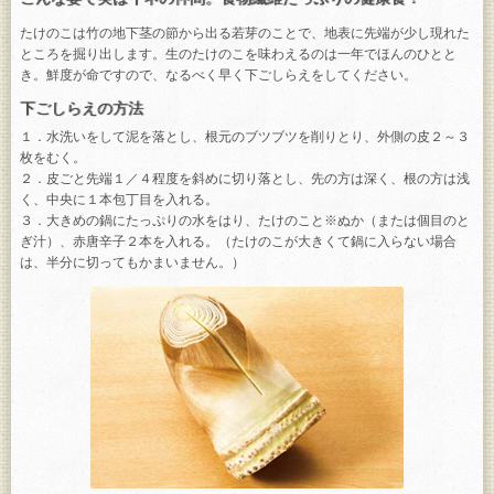
たけのこは竹の地下茎の節から出る若芽のことで、地表に先端が少し現れた
ところを掘り出します。生のたけのこを味わえるのは一年でほんのひとと
き。鮮度が命ですので、なるべく早く下ごしらえをしてください。
下ごしらえの方法
１．水洗いをして泥を落とし、根元のブツブツを削りとり、外側の皮２～３
枚をむく。
２．皮ごと先端１／４程度を斜めに切り落とし、先の方は深く、根の方は浅
く、中央に１本包丁目を入れる。
３．大きめの鍋にたっぷりの水をはり、たけのこと※ぬか（または個目のと
ぎ汁）、赤唐辛子２本を入れる。（たけのこが大きくて鍋に入らない場合
は、半分に切ってもかまいません。）