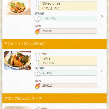
鶏肉のもも肉
ゆでたけのこ
16分～30分
245Kcal
たけのことバジルの唐揚げ
竹の子
生バジル
5～15分
280Kcal
竹の子のめんたいネーズ