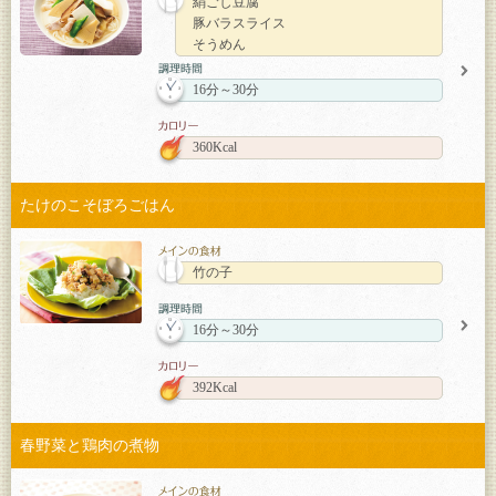
絹ごし豆腐
豚バラスライス
そうめん
16分～30分
360Kcal
たけのこそぼろごはん
竹の子
16分～30分
392Kcal
春野菜と鶏肉の煮物