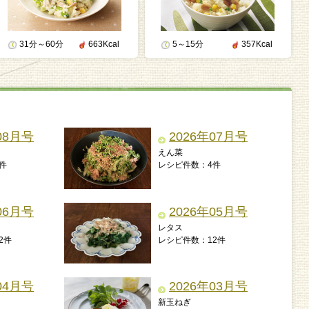
31分～60分
663Kcal
5～15分
357Kcal
08月号
2026年07月号
えん菜
件
レシピ件数：4件
06月号
2026年05月号
レタス
2件
レシピ件数：12件
04月号
2026年03月号
新玉ねぎ