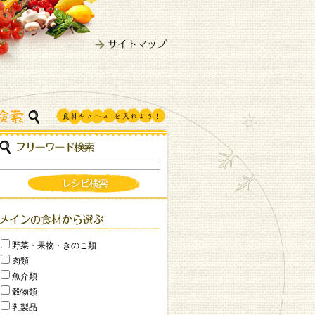
野菜・果物・きのこ類
肉類
魚介類
穀物類
乳製品