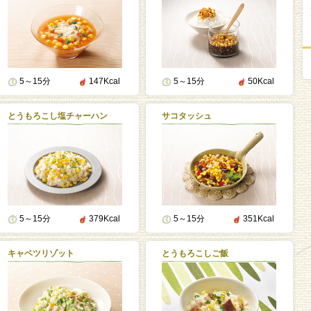
5～15分
147Kcal
5～15分
50Kcal
とうもろこし塩チャーハン
サコタッシュ
5～15分
379Kcal
5～15分
351Kcal
キャベツリゾット
とうもろこしご飯