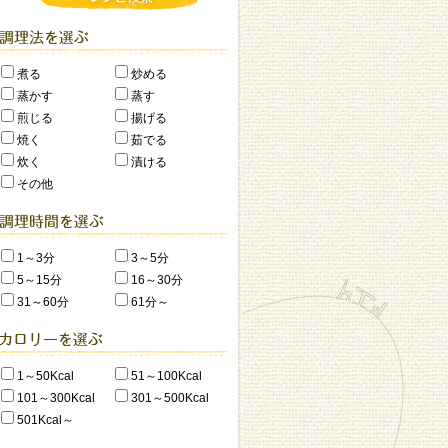
煮る
炒める
蒸かす
蒸す
煎じる
揚げる
焼く
茹でる
炊く
漬ける
その他
1～3分
3～5分
5～15分
16～30分
31～60分
61分～
1～50Kcal
51～100Kcal
101～300Kcal
301～500Kcal
501Kcal～