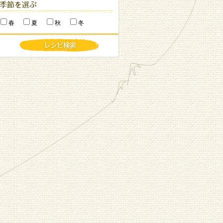
春
夏
秋
冬