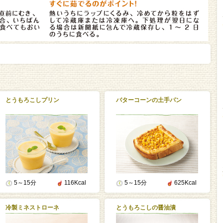
とうもろこしプリン
バターコーンの土手パン
5～15分
116Kcal
5～15分
625Kcal
冷製ミネストローネ
とうもろこしの醤油漬