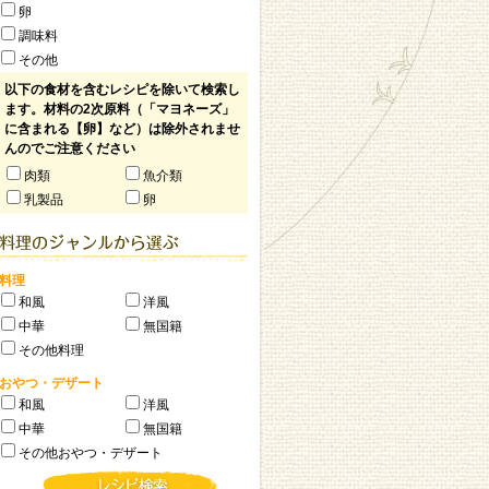
卵
調味料
その他
以下の食材を含むレシピを除いて検索し
ます。材料の2次原料（「マヨネーズ」
に含まれる【卵】など）は除外されませ
んのでご注意ください
肉類
魚介類
乳製品
卵
料理
和風
洋風
中華
無国籍
その他料理
おやつ・デザート
和風
洋風
中華
無国籍
その他おやつ・デザート