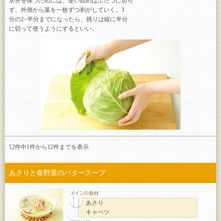
水分を保つためには、使い始めはふたつに切ら
ず、外側から葉を一枚ずつ剥がしていく。3
分の2~半分までになったら、残りは縦に半分
に切って使うようにするといい。
12件中1件から
12
件までを表示
あさりと春野菜のバタースープ
あさり
キャベツ