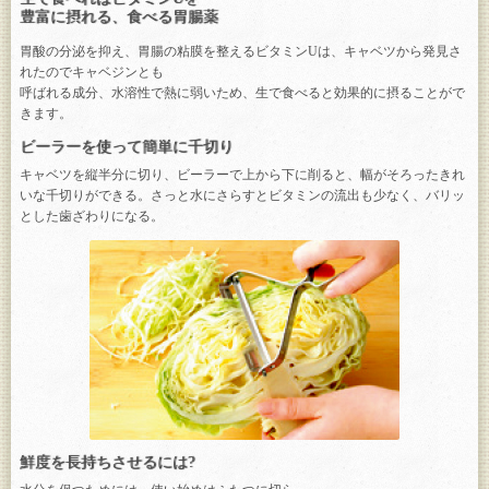
豊富に摂れる、食べる胃腸薬
胃酸の分泌を抑え、胃腸の粘膜を整えるビタミンUは、キャベツから発見さ
れたのでキャベジンとも
呼ばれる成分、水溶性で熱に弱いため、生で食べると効果的に摂ることがで
きます。
ビーラーを使って簡単に千切り
キャベツを縦半分に切り、ビーラーで上から下に削ると、幅がそろったきれ
いな千切りができる。さっと水にさらすとビタミンの流出も少なく、バリッ
とした歯ざわりになる。
鮮度を長持ちさせるには?