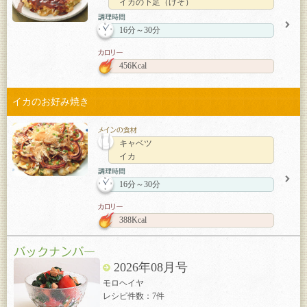
イカの下足（げそ）
16分～30分
456Kcal
イカのお好み焼き
キャベツ
イカ
16分～30分
388Kcal
2026年08月号
モロヘイヤ
レシピ件数：7件