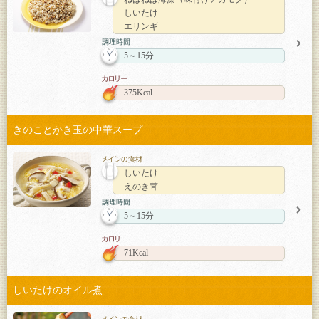
しいたけ
エリンギ
5～15分
375Kcal
きのことかき玉の中華スープ
しいたけ
えのき茸
5～15分
71Kcal
しいたけのオイル煮