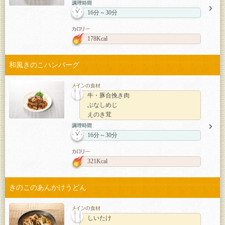
16分～30分
178Kcal
和風きのこハンバーグ
牛・豚合挽き肉
ぶなしめじ
えのき茸
16分～30分
321Kcal
きのこのあんかけうどん
しいたけ