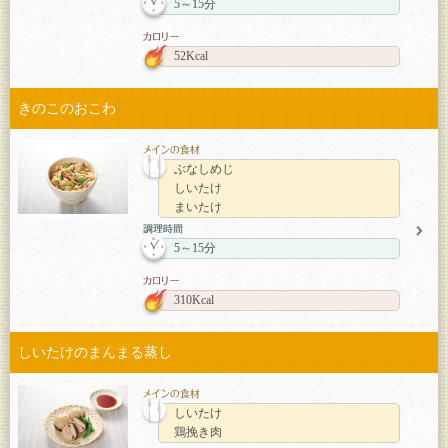
5～15分
52Kcal
きのこのおこわ
ぶなしめじ
しいたけ
まいたけ
5～15分
310Kcal
しいたけのまんまる蒸し
しいたけ
鶏挽き肉