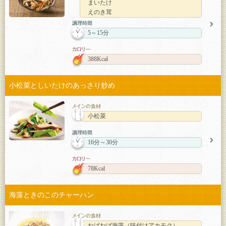
まいたけ
えのき茸
5～15分
388Kcal
小松菜としいたけのあっさり炒め
小松菜
16分～30分
78Kcal
海藻ときのこのチャーハン
ねばねば海藻（味付けアカモク）