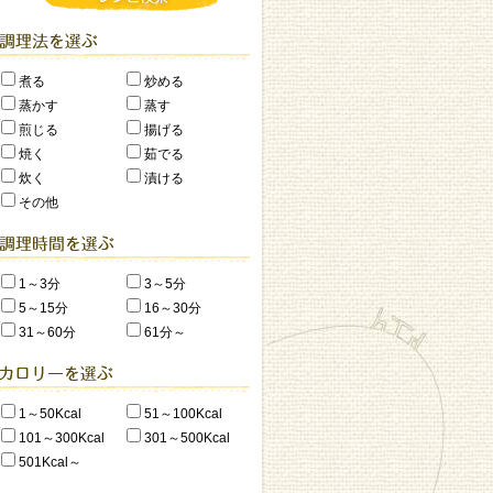
煮る
炒める
蒸かす
蒸す
煎じる
揚げる
焼く
茹でる
炊く
漬ける
その他
1～3分
3～5分
5～15分
16～30分
31～60分
61分～
1～50Kcal
51～100Kcal
101～300Kcal
301～500Kcal
501Kcal～