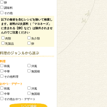
卵
調味料
その他
以下の食材を含むレシピを除いて検索し
ます。材料の2次原料（「マヨネーズ」
に含まれる【卵】など）は除外されませ
んのでご注意ください
肉類
魚介類
乳製品
卵
料理
和風
洋風
中華
無国籍
その他料理
おやつ・デザート
和風
洋風
中華
無国籍
その他おやつ・デザート