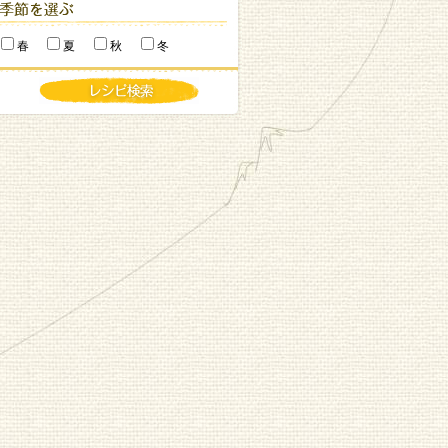
春
夏
秋
冬