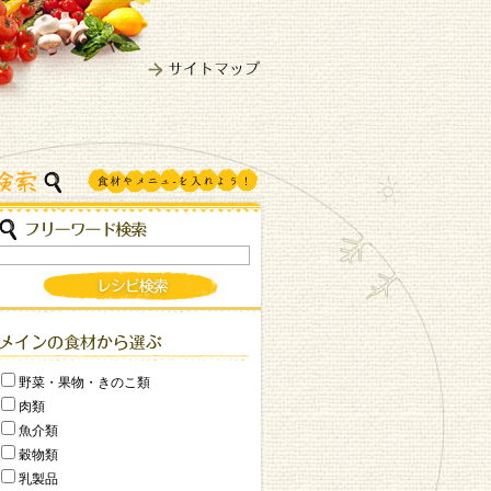
野菜・果物・きのこ類
肉類
魚介類
穀物類
乳製品