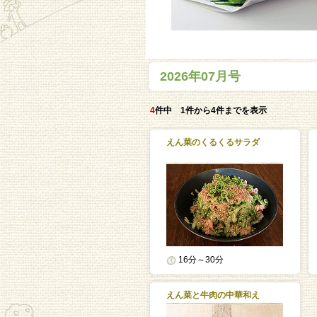
2026年07月号
4
件中 1件から4件までを表示
えん菜のくるくるサラダ
16分～30分
えん菜と牛肉の中華和え