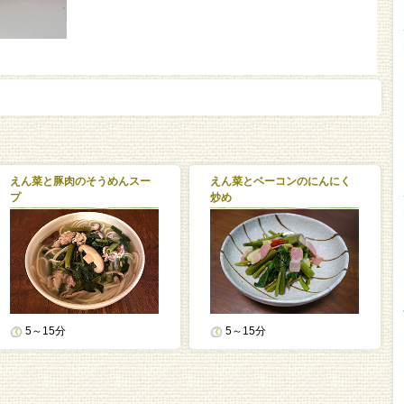
えん菜と豚肉のそうめんスー
えん菜とベーコンのにんにく
プ
炒め
5～15分
5～15分