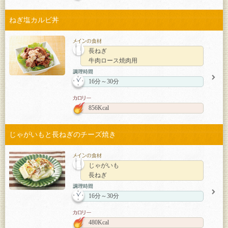
ねぎ塩カルビ丼
長ねぎ
牛肉ロース焼肉用
16分～30分
856Kcal
じゃがいもと長ねぎのチーズ焼き
じゃがいも
長ねぎ
16分～30分
480Kcal