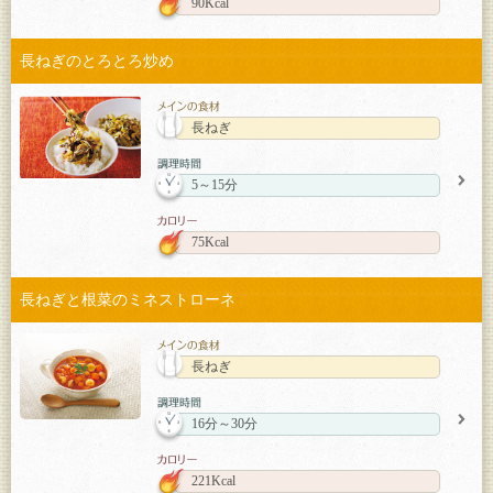
90Kcal
長ねぎのとろとろ炒め
長ねぎ
5～15分
75Kcal
長ねぎと根菜のミネストローネ
長ねぎ
16分～30分
221Kcal