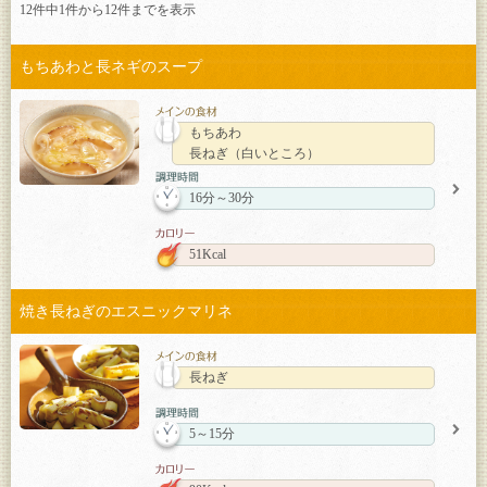
12件中1件から
12
件までを表示
もちあわと長ネギのスープ
もちあわ
長ねぎ（白いところ）
16分～30分
51Kcal
焼き長ねぎのエスニックマリネ
長ねぎ
5～15分