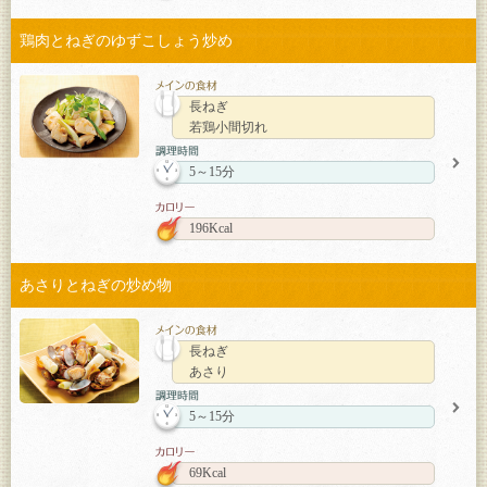
鶏肉とねぎのゆずこしょう炒め
長ねぎ
若鶏小間切れ
5～15分
196Kcal
あさりとねぎの炒め物
長ねぎ
あさり
5～15分
69Kcal