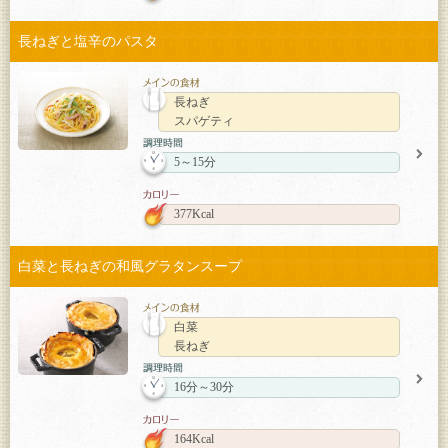
長ねぎと塩辛のパスタ
長ねぎ
スパゲティ
5～15分
377Kcal
白菜と長ねぎの和風グラタンスープ
白菜
長ねぎ
16分～30分
164Kcal