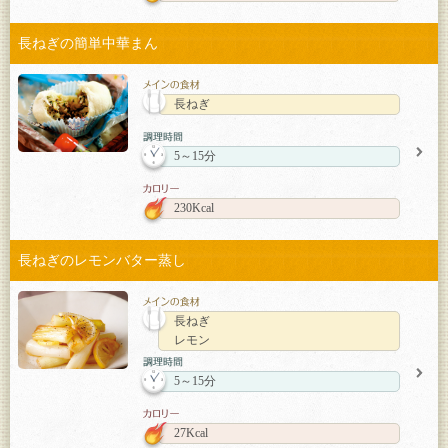
長ねぎの簡単中華まん
長ねぎ
5～15分
230Kcal
長ねぎのレモンバター蒸し
長ねぎ
レモン
5～15分
27Kcal