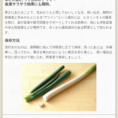
血液サラサラ効果にも期待。
寒さにあたることで、甘みがぐんと増しておいしくなる、長いねぎ。独特の
刺激臭と辛みのもとになる“アリイン”という成分には、ビタミンＢ１の吸収
を助け、血行促進や疲労回復をサポートしてくれる効果が。他にも消化促進
や冷え性改善などが期待でき、古くから薬効成分のある野菜として知られま
す。
保存方法
泥付きのものは、新聞紙に包んで冷暗所に立てて保存。洗ったあとは、冷蔵
庫へ。洗ってから、養分を奪われないように根元を切り落とし、長い場合は
半分に切り分けて袋に入れ、野菜室で保存しましょう。