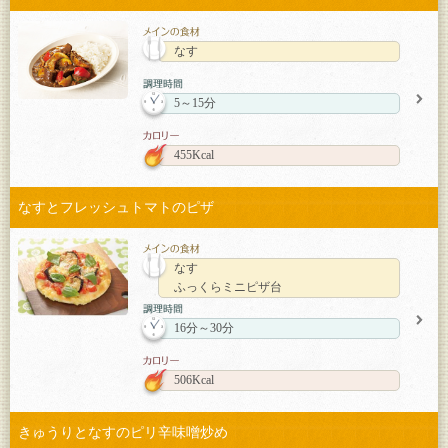
なす
5～15分
455Kcal
なすとフレッシュトマトのピザ
なす
ふっくらミニピザ台
16分～30分
506Kcal
きゅうりとなすのピリ辛味噌炒め