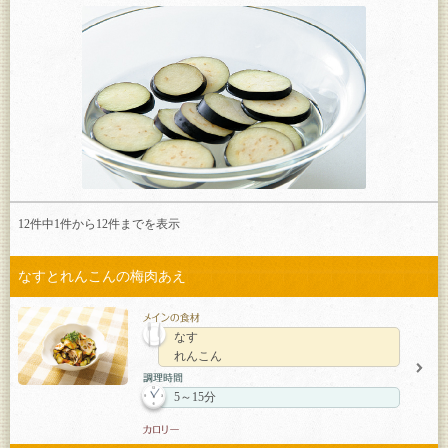
12件中1件から
12
件までを表示
なすとれんこんの梅肉あえ
なす
れんこん
5～15分