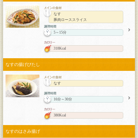
なす
豚肉ローススライス
5～15分
318Kcal
なすの揚げびたし
なす
16分～30分
380Kcal
なすのはさみ揚げ