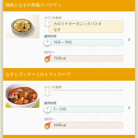
鶏肉となすの和風スパゲティ
カロリナオーガニックパスタ
なす
16分～30分
702Kcal
なすとズッキーニのトマトスープ
5～15分
164Kcal