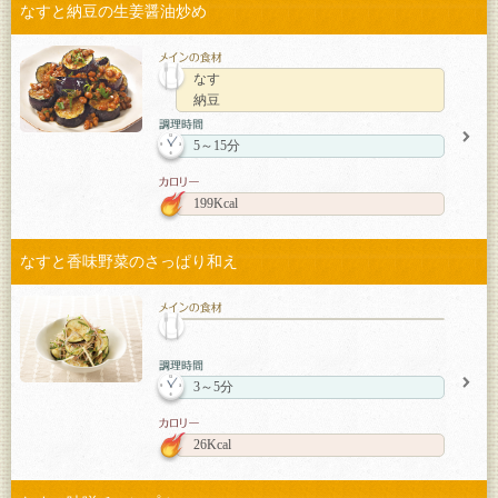
なすと納豆の生姜醤油炒め
なす
納豆
5～15分
199Kcal
なすと香味野菜のさっぱり和え
3～5分
26Kcal