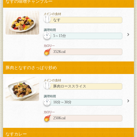
なすの味噌チャンプルー
なす
5～15分
352Kcal
豚肉となすのさっぱり炒め
豚肉ローススライス
16分～30分
250Kcal
なすカレー