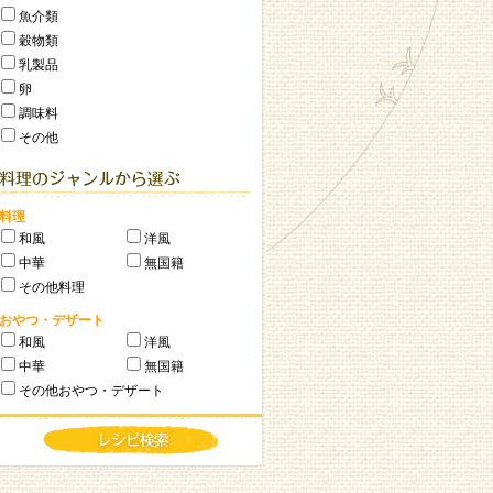
魚介類
穀物類
乳製品
卵
調味料
その他
料理
和風
洋風
中華
無国籍
その他料理
おやつ・デザート
和風
洋風
中華
無国籍
その他おやつ・デザート