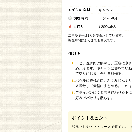
キャベツ
31分～60分
303Kcal/人
エネルギーは1人分で表示しています。
調理時間はあくまでも目安です。
エビ、挽き肉は解凍し、豆腐は水き
め、冷ます。キャベツは葉をていね
て交互におき、合計８組作る。
ボウルに豚挽き肉、粗くみじん切り
８等分して俵型にまとめる。１のキ
フライパンに２を巻き終わりを下に
好みでパセリを散らす。
和風だしやトマトソースで煮てもおい