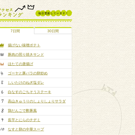
7日間
30日間
揚げない味噌ポテト
豚肉の照り焼きサンド
ほたての唐揚げ
ゴーヤと豚バラの卵炒め
しいたけのねぎ塩ダレ
白なすのごちそうステーキ
高山きゅうりのしょりしょりサラダ
鶏だんごで酢豚風
長芋とにらのチヂミ
なすと卵の中華スープ