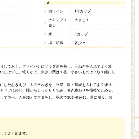
A
白ワイン
1/2カップ
チキンブイ
大さじ１
ヨン
水
3カップ
塩・胡椒
各少々
りしておく。フライパンにサラダ油を熱し、玉ねぎを入れてよく炒
いにはずし、軽くゆで、大きい葉は１枚、小さいものは２枚１組にし
にしたむきえび、１の玉ねぎを、豆腐、塩・胡椒を入れてよく練り、
ャベツにのせ、端からしっかりと包み、巻き終わりを楊枝でとめる。
して並べ、Ａを加えてフタをし、弱火で30分煮込む。器に盛り、お
しく楽しめます。