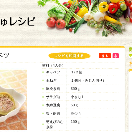
ベツ
材料（4人分）
キャベツ
１/２個
玉ねぎ
１個分（みじん切り）
豚挽き肉
350ｇ
サラダ油
小さじ1
木綿豆腐
50ｇ
塩・胡椒
各少々
芝えびのむ
150ｇ
き身