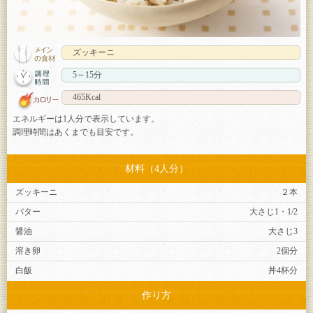
ズッキーニ
5～15分
465Kcal
エネルギーは1人分で表示しています。
調理時間はあくまでも目安です。
材料（4人分）
ズッキーニ
２本
バター
大さじ1・1/2
醤油
大さじ3
溶き卵
2個分
白飯
丼4杯分
作り方