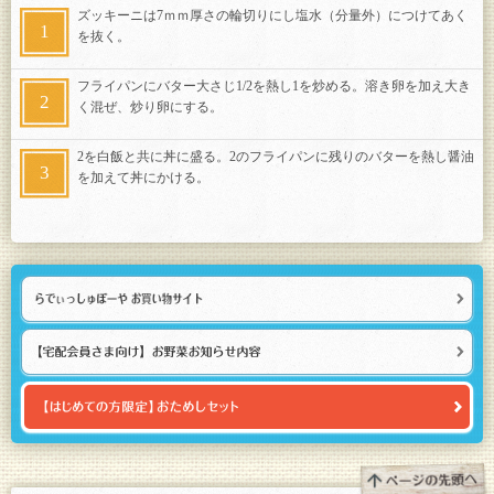
ズッキーニは7ｍｍ厚さの輪切りにし塩水（分量外）につけてあく
を抜く。
フライパンにバター大さじ1/2を熱し1を炒める。溶き卵を加え大き
く混ぜ、炒り卵にする。
2を白飯と共に丼に盛る。2のフライパンに残りのバターを熱し醤油
を加えて丼にかける。