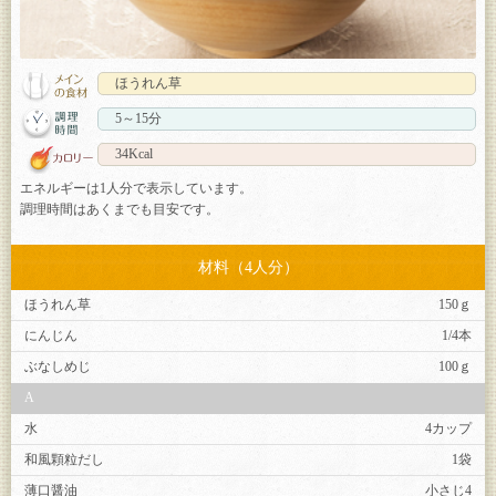
ほうれん草
5～15分
34Kcal
エネルギーは1人分で表示しています。
調理時間はあくまでも目安です。
材料（4人分）
ほうれん草
150ｇ
にんじん
1/4本
ぶなしめじ
100ｇ
A
水
4カップ
和風顆粒だし
1袋
薄口醤油
小さじ4