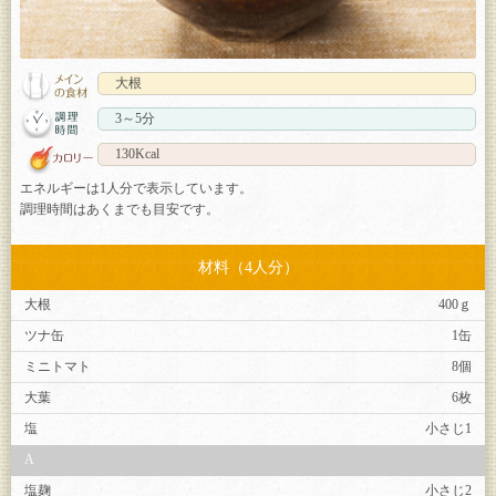
大根
3～5分
130Kcal
エネルギーは1人分で表示しています。
調理時間はあくまでも目安です。
材料（4人分）
大根
400ｇ
ツナ缶
1缶
ミニトマト
8個
大葉
6枚
塩
小さじ1
A
塩麹
小さじ2