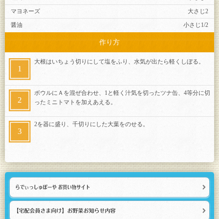
マヨネーズ
大さじ2
醤油
小さじ1/2
作り方
大根はいちょう切りにして塩をふり、水気が出たら軽くしぼる。
ボウルにＡを混ぜ合わせ、1と軽く汁気を切ったツナ缶、4等分に切
ったミニトマトを加えあえる。
2を器に盛り、千切りにした大葉をのせる。