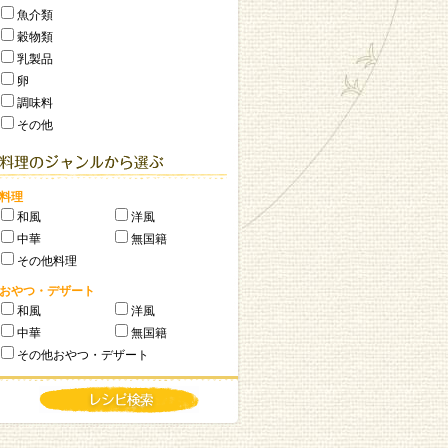
魚介類
穀物類
乳製品
卵
調味料
その他
料理
和風
洋風
中華
無国籍
その他料理
おやつ・デザート
和風
洋風
中華
無国籍
その他おやつ・デザート