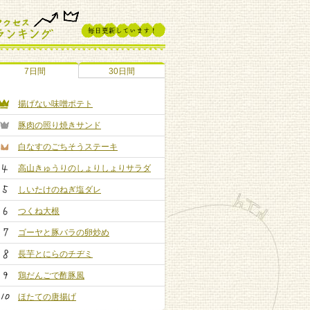
7日間
30日間
揚げない味噌ポテト
豚肉の照り焼きサンド
白なすのごちそうステーキ
高山きゅうりのしょりしょりサラダ
しいたけのねぎ塩ダレ
つくね大根
ゴーヤと豚バラの卵炒め
長芋とにらのチヂミ
鶏だんごで酢豚風
ほたての唐揚げ