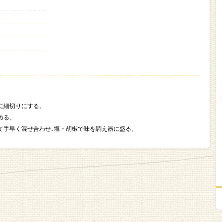
に細切りにする。
める。
て手早く混ぜ合わせ､塩・胡椒で味を調え器に盛る。