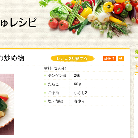
の炒め物
材料（2人分）
チンゲン菜
2株
たらこ
60ｇ
ごま油
小さじ2
塩・胡椒
各少々