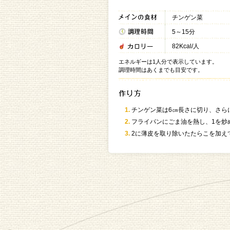
チンゲン菜
5～15分
82Kcal/人
エネルギーは1人分で表示しています。
調理時間はあくまでも目安です。
チンゲン菜は6㎝長さに切り、さら
フライパンにごま油を熱し、1を炒
2に薄皮を取り除いたたらこを加え