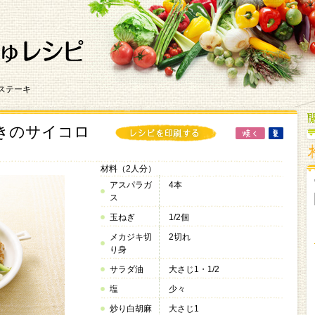
ステーキ
きのサイコロ
材料（2人分）
アスパラガ
4本
ス
玉ねぎ
1/2個
メカジキ切
2切れ
り身
サラダ油
大さじ1・1/2
塩
少々
炒り白胡麻
大さじ1