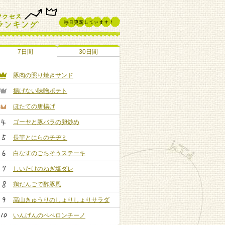
7日間
30日間
豚肉の照り焼きサンド
揚げない味噌ポテト
ほたての唐揚げ
ゴーヤと豚バラの卵炒め
長芋とにらのチヂミ
白なすのごちそうステーキ
しいたけのねぎ塩ダレ
鶏だんごで酢豚風
高山きゅうりのしょりしょりサラダ
いんげんのペペロンチーノ