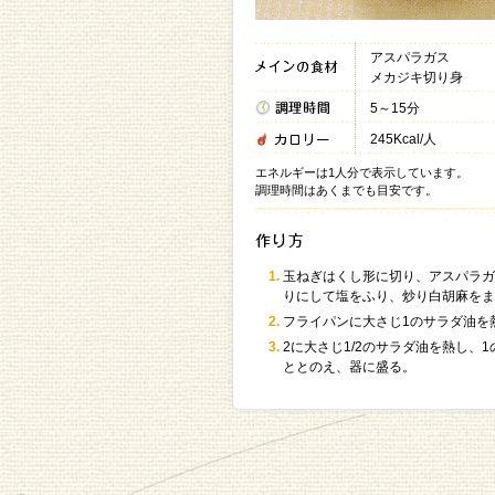
アスパラガス
メカジキ切り身
5～15分
245Kcal/人
エネルギーは1人分で表示しています。
調理時間はあくまでも目安です。
玉ねぎはくし形に切り、アスパラガ
りにして塩をふり、炒り白胡麻をま
フライパンに大さじ1のサラダ油を
2に大さじ1/2のサラダ油を熱し
ととのえ、器に盛る。