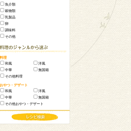
魚介類
穀物類
乳製品
卵
調味料
その他
料理
和風
洋風
中華
無国籍
その他料理
おやつ・デザート
和風
洋風
中華
無国籍
その他おやつ・デザート