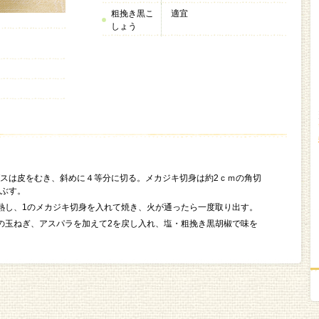
粗挽き黒こ
適宜
しょう
スは皮をむき、斜めに４等分に切る。メカジキ切身は約2ｃｍの角切
ぶす。
熱し、1のメカジキ切身を入れて焼き、火が通ったら一度取り出す。
、1の玉ねぎ、アスパラを加えて2を戻し入れ、塩・粗挽き黒胡椒で味を