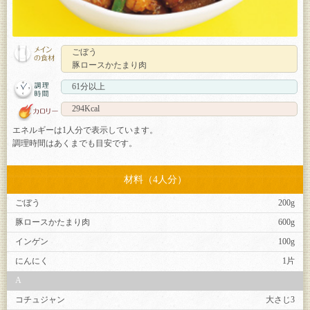
ごぼう
豚ロースかたまり肉
61分以上
294Kcal
エネルギーは1人分で表示しています。
調理時間はあくまでも目安です。
材料（4人分）
ごぼう
200g
豚ロースかたまり肉
600g
インゲン
100g
にんにく
1片
A
コチュジャン
大さじ3