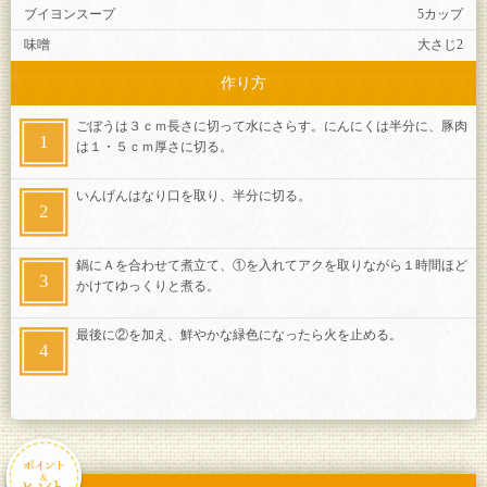
ブイヨンスープ
5カップ
味噌
大さじ2
作り方
ごぼうは３ｃｍ長さに切って水にさらす。にんにくは半分に、豚肉
は１・５ｃｍ厚さに切る。
いんげんはなり口を取り、半分に切る。
鍋にＡを合わせて煮立て、①を入れてアクを取りながら１時間ほど
かけてゆっくりと煮る。
最後に②を加え、鮮やかな緑色になったら火を止める。