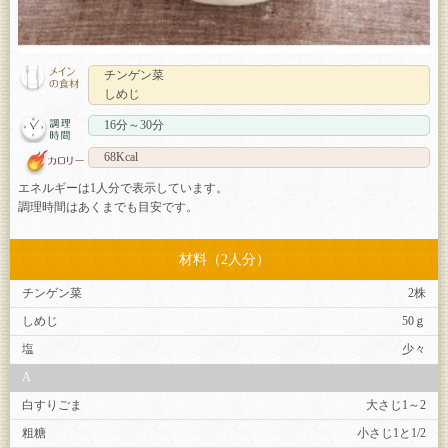
チンゲン菜
しめじ
16分～30分
68Kcal
エネルギーは1人分で表示しています。
調理時間はあくまでも目安です。
材料（2人分）
チンゲン菜
2株
しめじ
50ｇ
塩
少々
A
白すりごま
大さじ1～2
粗糖
小さじ1と1/2