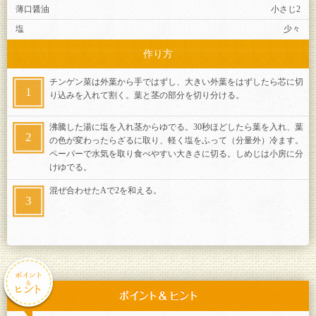
薄口醤油
小さじ2
塩
少々
作り方
チンゲン菜は外葉から手ではずし、大きい外葉をはずしたら芯に切
り込みを入れて割く。葉と茎の部分を切り分ける。
沸騰した湯に塩を入れ茎からゆでる。30秒ほどしたら葉を入れ、葉
の色が変わったらざるに取り、軽く塩をふって（分量外）冷ます。
ペーパーで水気を取り食べやすい大きさに切る。しめじは小房に分
けゆでる。
混ぜ合わせたAで2を和える。