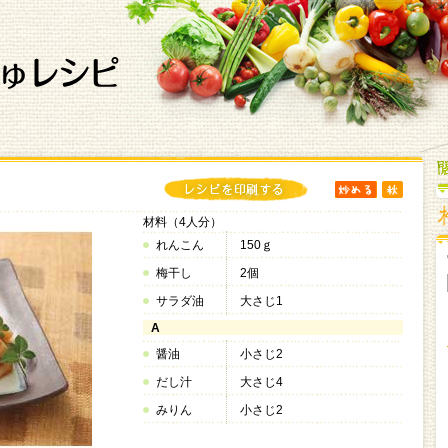
材料（4人分）
れんこん
150ｇ
梅干し
2個
サラダ油
大さじ1
A
醤油
小さじ2
だし汁
大さじ4
みりん
小さじ2