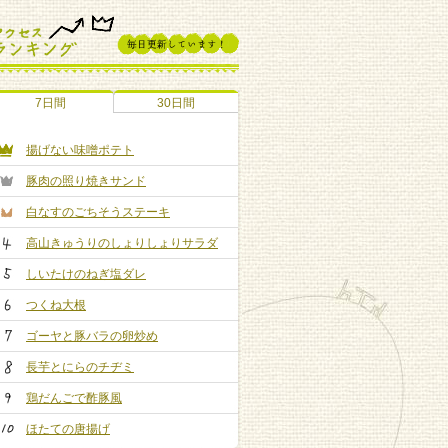
7日間
30日間
揚げない味噌ポテト
豚肉の照り焼きサンド
白なすのごちそうステーキ
高山きゅうりのしょりしょりサラダ
しいたけのねぎ塩ダレ
つくね大根
ゴーヤと豚バラの卵炒め
長芋とにらのチヂミ
鶏だんごで酢豚風
ほたての唐揚げ