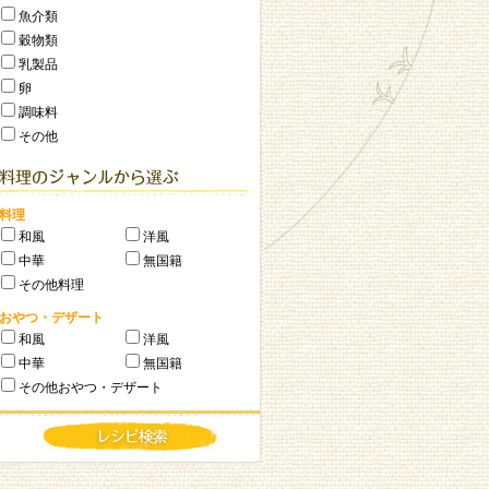
魚介類
穀物類
乳製品
卵
調味料
その他
料理
和風
洋風
中華
無国籍
その他料理
おやつ・デザート
和風
洋風
中華
無国籍
その他おやつ・デザート