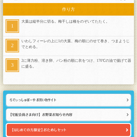
作り方
大葉は縦半分に切る。梅干しは種をのぞいてたたく。
いわしフィーレの上に1の大葉、梅の順にのせて巻き、つまようじ
でとめる。
2に薄力粉、溶き卵、パン粉の順に衣をつけ、170℃の油で揚げて器
に盛る。