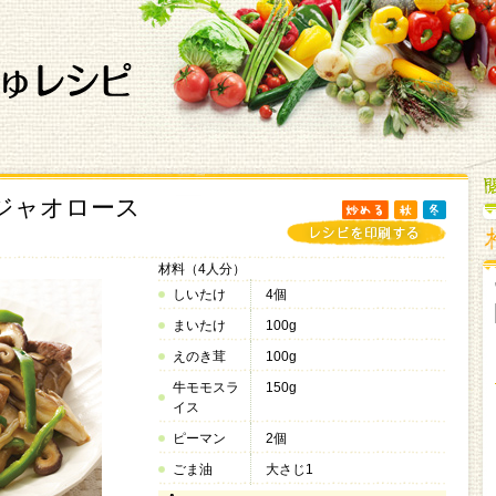
ジャオロース
材料（4人分）
しいたけ
4個
まいたけ
100g
えのき茸
100g
牛モモスラ
150g
イス
ピーマン
2個
ごま油
大さじ1