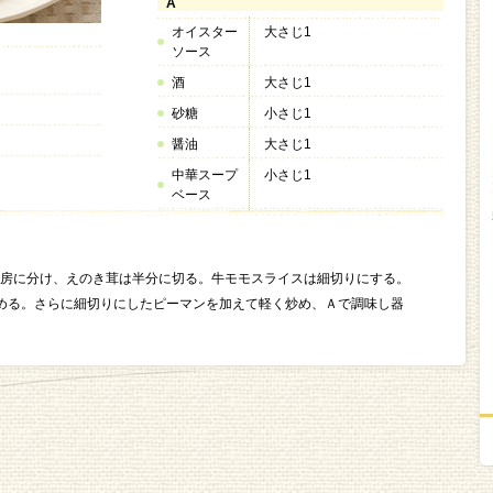
A
オイスター
大さじ1
ソース
酒
大さじ1
砂糖
小さじ1
醤油
大さじ1
中華スープ
小さじ1
ベース
房に分け、えのき茸は半分に切る。牛モモスライスは細切りにする。
める。さらに細切りにしたピーマンを加えて軽く炒め、Ａで調味し器