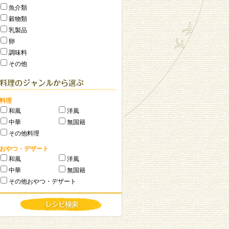
魚介類
穀物類
乳製品
卵
調味料
その他
料理
和風
洋風
中華
無国籍
その他料理
おやつ・デザート
和風
洋風
中華
無国籍
その他おやつ・デザート