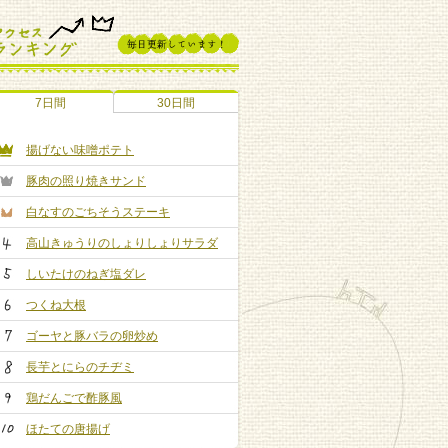
7日間
30日間
揚げない味噌ポテト
豚肉の照り焼きサンド
白なすのごちそうステーキ
高山きゅうりのしょりしょりサラダ
しいたけのねぎ塩ダレ
つくね大根
ゴーヤと豚バラの卵炒め
長芋とにらのチヂミ
鶏だんごで酢豚風
ほたての唐揚げ