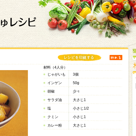
材料（4人分）
じゃがいも
3個
インゲン
50g
胡椒
少々
サラダ油
大さじ1
塩
小さじ1/2
クミン
小さじ1
カレー粉
大さじ1