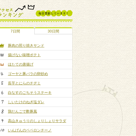
7日間
30日間
豚肉の照り焼きサンド
揚げない味噌ポテト
ほたての唐揚げ
ゴーヤと豚バラの卵炒め
長芋とにらのチヂミ
白なすのごちそうステーキ
しいたけのねぎ塩ダレ
鶏だんごで酢豚風
高山きゅうりのしょりしょりサラダ
いんげんのペペロンチーノ