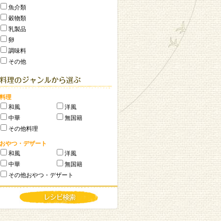
魚介類
穀物類
乳製品
卵
調味料
その他
料理
和風
洋風
中華
無国籍
その他料理
おやつ・デザート
和風
洋風
中華
無国籍
その他おやつ・デザート