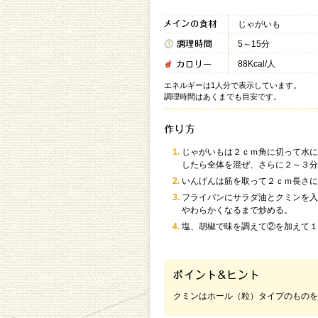
じゃがいも
5～15分
88Kcal/人
エネルギーは1人分で表示しています。
調理時間はあくまでも目安です。
じゃがいもは２ｃｍ角に切って水に
したら全体を混ぜ、さらに２～３分
いんげんは筋を取って２ｃｍ長さに
フライパンにサラダ油とクミンを入
やわらかくなるまで炒める。
塩、胡椒で味を調えて②を加えて１
クミンはホール（粒）タイプのものを