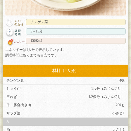
チンゲン菜
5～15分
156Kcal
エネルギーは1人分で表示しています。
調理時間はあくまでも目安です。
材料（4人分）
チンゲン菜
4株
しょうが
1片分（みじん切り）
玉ねぎ
1/2個分（みじん切り）
牛・豚合挽き肉
200ｇ
サラダ油
小さじ1
A
酒
大さじ1