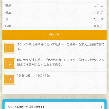
砂糖
大さじ1
醤油
大さじ1
水
1/2カップ
味噌
大さじ1
作り方
チンゲン菜は縦半分に切って塩少々（分量外）を加えた熱湯で茹で
る。
鍋にサラダ油を熱し、合い挽き肉、しょうが、玉ねぎを炒め、Ａを
加えて水分が少なくなるまで煮る。
1を器に盛り、2をかける。