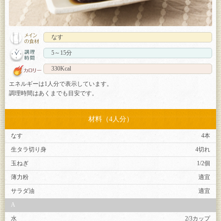
なす
5～15分
330Kcal
エネルギーは1人分で表示しています。
調理時間はあくまでも目安です。
材料（4人分）
なす
4本
生タラ切り身
4切れ
玉ねぎ
1/2個
薄力粉
適宜
サラダ油
適宜
A
水
2/3カップ