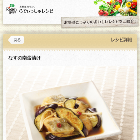
なすの南蛮漬け