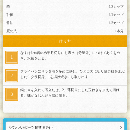
酢
1/3カップ
砂糖
1/4カップ
醤油
1/3カップ
鷹の爪
1本分
作り方
なすは1cm幅斜め半月切りにし塩水（分量外）につけてあくをぬ
き、水気をとる。
フライパンにサラダ油を多めに熱し、ひと口大に切り薄力粉をまぶ
した生タラ切身、1を揚げ焼きにし取り出す。
鍋にＡを入れて煮立たせ、2、薄切りにした玉ねぎを加えて漬け
る。味がなじんだら器に盛る。