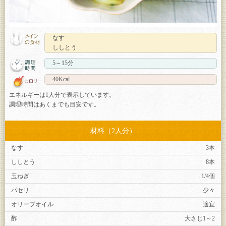
なす
ししとう
5～15分
40Kcal
エネルギーは1人分で表示しています。
調理時間はあくまでも目安です。
材料（2人分）
なす
3本
ししとう
8本
玉ねぎ
1/4個
パセリ
少々
オリーブオイル
適宜
酢
大さじ1～2