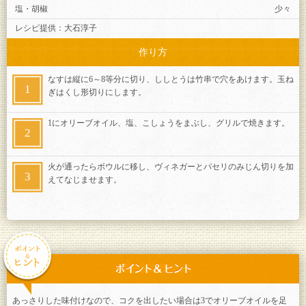
塩・胡椒
少々
レシピ提供：
大石淳子
作り方
なすは縦に6～8等分に切り、ししとうは竹串で穴をあけます。玉ね
ぎはくし形切りにします。
1にオリーブオイル、塩、こしょうをまぶし、グリルで焼きます。
火が通ったらボウルに移し、ヴィネガーとパセリのみじん切りを加
えてなじませます。
あっさりした味付けなので、コクを出したい場合は3でオリーブオイルを足