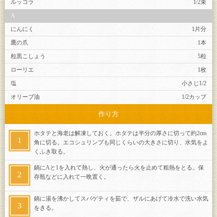
ルッコラ
1/2束
A
にんにく
1片分
鷹の爪
1本
粒黒こしょう
5粒
ローリエ
1枚
塩
小さじ1/2
オリーブ油
1/2カップ
作り方
ホタテと海老は解凍しておく。ホタテは半分の厚さに切って約2cm
角に切る。エコシュリンプも同じくらいの大きさに切り、水気をよ
くふき取る。
鍋にAと1を入れて熱し、火が通ったら火を止めて粗熱をとる。保
存瓶などに入れて一晩置く。
鍋に湯を沸かしてスパゲティを茹で、ザルにあげて冷水で洗い水気
をきる。