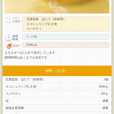
北海道産 ほたて（刺身用）
エコシュリンプむき身
スパゲティ
5～15分
819Kcal
エネルギーは1人分で表示しています。
調理時間はあくまでも目安です。
材料（2人分）
北海道産 ほたて（刺身用）
3個
エコシュリンプむき身
約60ｇ
スパゲティ
200ｇ
塩
適量
粗挽き黒胡椒
適量