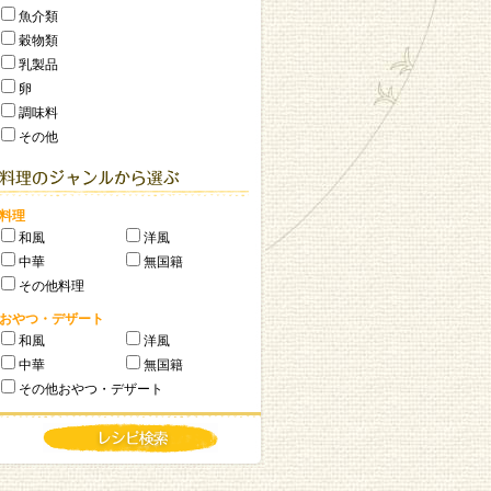
魚介類
穀物類
乳製品
卵
調味料
その他
料理
和風
洋風
中華
無国籍
その他料理
おやつ・デザート
和風
洋風
中華
無国籍
その他おやつ・デザート