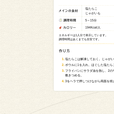
塩たらこ
じゃがいも
5～15分
194Kcal/人
エネルギーは1人分で表示しています。
調理時間はあくまでも目安です。
塩たらこは解凍しておく。じゃがい
ボウルに1を入れ、ほぐした塩たら
フライパンにサラダ油を熱し、2の
敷きつめる。
3をヘラで押しつけながら両面を焼