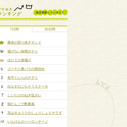
7日間
30日間
豚肉の照り焼きサンド
揚げない味噌ポテト
ほたての唐揚げ
ゴーヤと豚バラの卵炒め
長芋とにらのチヂミ
白なすのごちそうステーキ
しいたけのねぎ塩ダレ
鶏だんごで酢豚風
高山きゅうりのしょりしょりサラダ
いんげんのペペロンチーノ