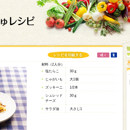
材料（2人分）
塩たらこ
30ｇ
じゃがいも
大1個
ズッキーニ
1/2本
シュレッド
30ｇ
チーズ
サラダ油
大さじ1